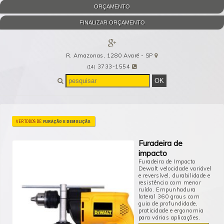
ORÇAMENTO
FINALIZAR ORÇAMENTO
R. Amazonas, 1280
Avaré
-
SP
3733-1554
(14)
VER TODOS DE:
FURAÇÃO E DEMOLIÇÃO
.
Furadeira de
impacto
Furadeira de Impacto
Dewalt velocidade variável
e reversível, durabilidade e
resistência com menor
ruído. Empunhadura
lateral 360 graus com
guia de profundidade,
praticidade e ergonomia
para várias aplicações.