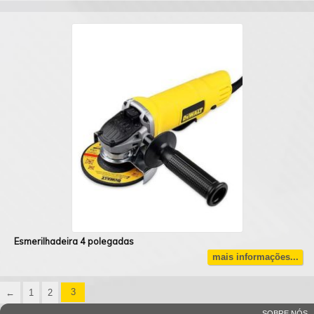
Esmerilhadeira 4 polegadas
mais informações...
←
1
2
3
SOBRE NÓS